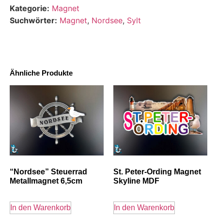
Kategorie:
Magnet
Suchwörter:
Magnet
,
Nordsee
,
Sylt
Ähnliche Produkte
“Nordsee” Steuerrad
St. Peter-Ording Magnet
Metallmagnet 6,5cm
Skyline MDF
In den Warenkorb
In den Warenkorb