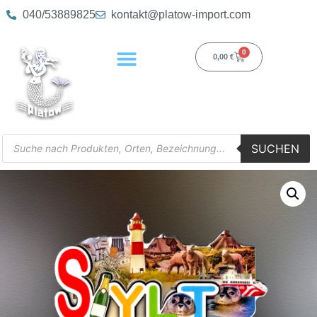
040/53889825
kontakt@platow-import.com
0
0,00
€
SUCHEN