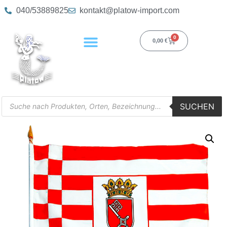
040/53889825
kontakt@platow-import.com
0
0,00
€
SUCHEN