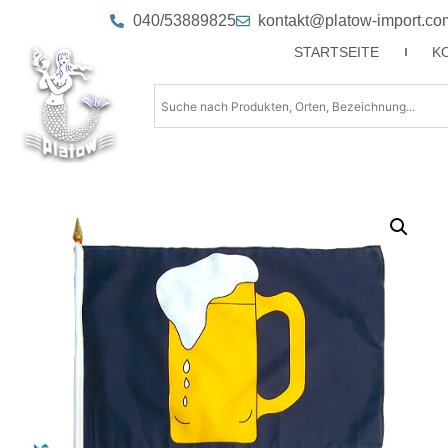
040/53889825
kontakt@platow-import.co
STARTSEITE
K