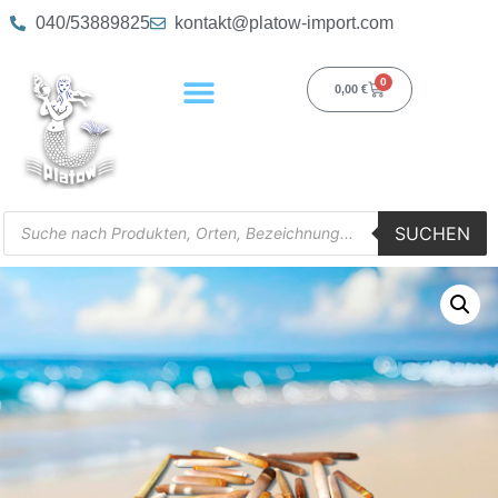
040/53889825
kontakt@platow-import.com
0
0,00
€
SUCHEN