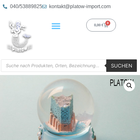
040/53889825
kontakt@platow-import.com
0
0,00
€
SUCHEN