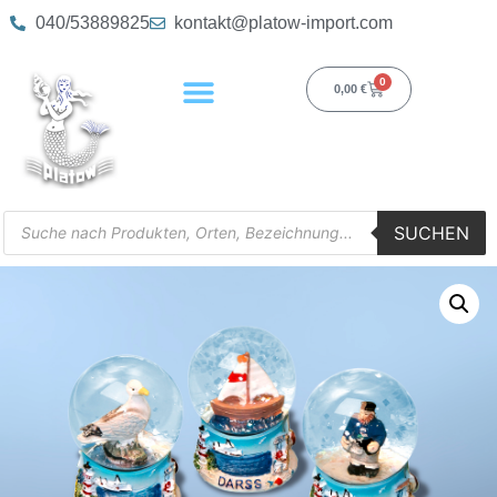
040/53889825
kontakt@platow-import.com
0
0,00
€
SUCHEN