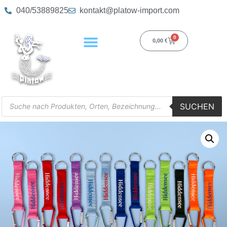
040/53889825
kontakt@platow-import.com
0
0,00
€
SUCHEN