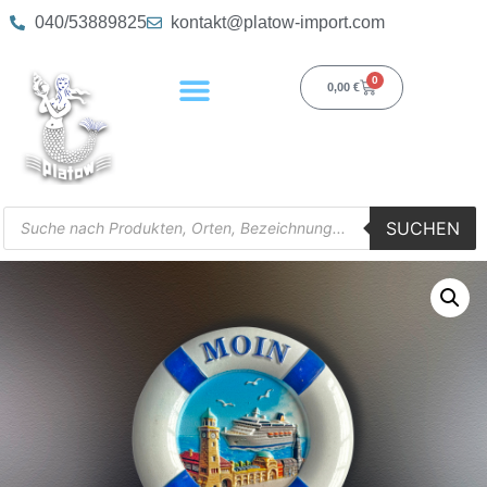
040/53889825
kontakt@platow-import.com
0
0,00
€
SUCHEN