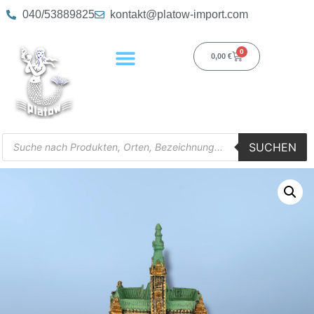
040/53889825
kontakt@platow-import.com
0
0,00
€
SUCHEN