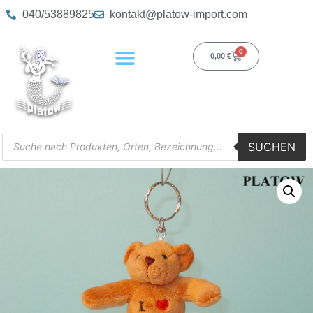
040/53889825
kontakt@platow-import.com
0
0,00
€
SUCHEN