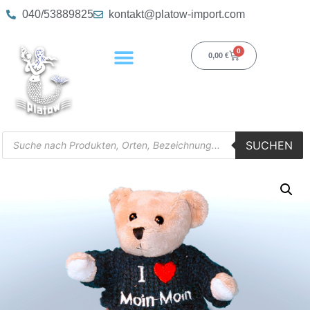
040/53889825
kontakt@platow-import.com
0
0,00
€
SUCHEN