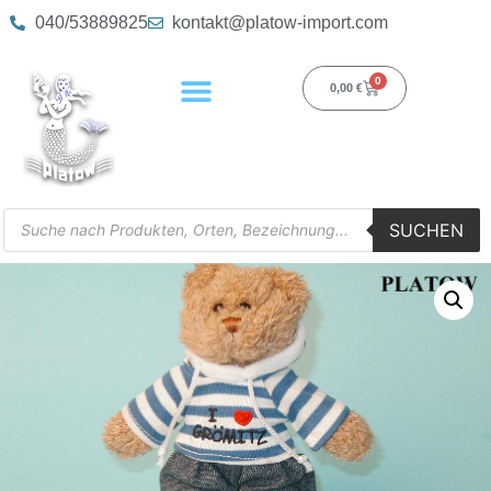
040/53889825
kontakt@platow-import.com
0
0,00
€
SUCHEN