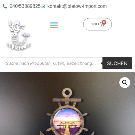
040/53889825
kontakt@platow-import.com
0
0,00
€
SUCHEN