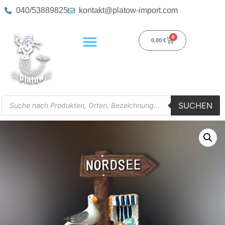
040/53889825
kontakt@platow-import.com
0
0,00
€
SUCHEN