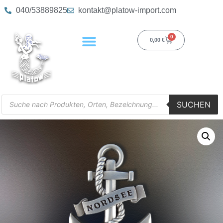
040/53889825
kontakt@platow-import.com
0
0,00
€
SUCHEN