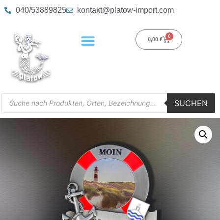
040/53889825
kontakt@platow-import.com
0
0,00
€
SUCHEN