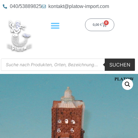
040/53889825
kontakt@platow-import.com
0
0,00
€
SUCHEN