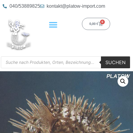
040/53889825
kontakt@platow-import.com
0
0,00
€
SUCHEN