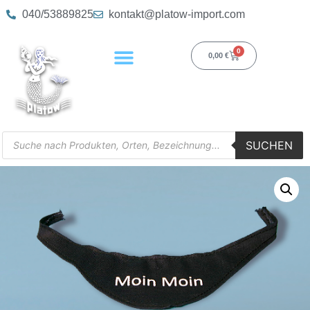
040/53889825
kontakt@platow-import.com
0
0,00
€
SUCHEN