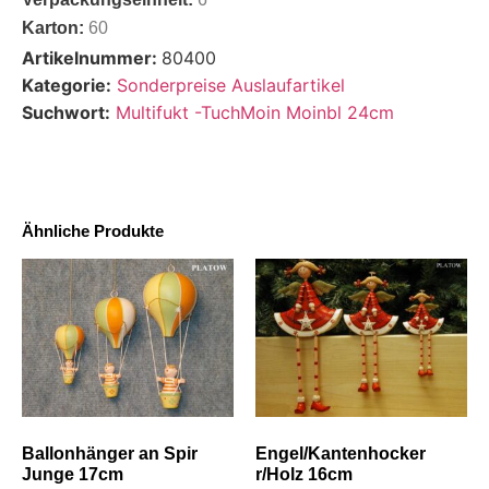
Karton:
60
Artikelnummer:
80400
Kategorie:
Sonderpreise Auslaufartikel
Suchwort:
Multifukt -TuchMoin Moinbl 24cm
Ähnliche Produkte
Ballonhänger an Spir
Engel/Kantenhocker
Junge 17cm
r/Holz 16cm