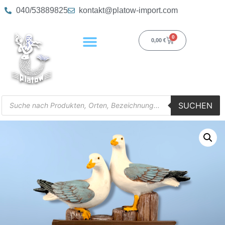
040/53889825
kontakt@platow-import.com
0
0,00
€
SUCHEN