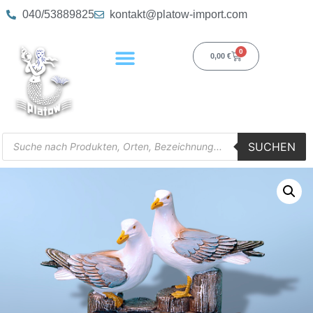
040/53889825
kontakt@platow-import.com
0
0,00
€
SUCHEN