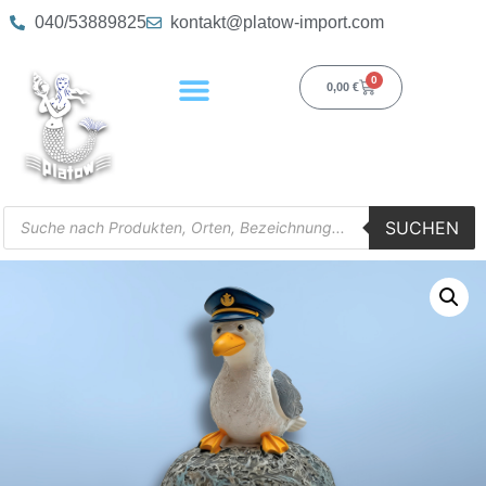
040/53889825
kontakt@platow-import.com
0
0,00
€
SUCHEN