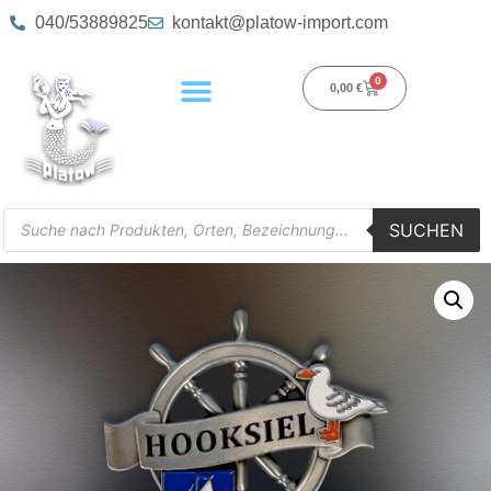
040/53889825
kontakt@platow-import.com
0
0,00
€
SUCHEN