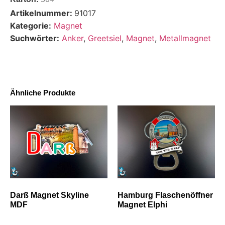
Artikelnummer:
91017
Kategorie:
Magnet
Suchwörter:
Anker
,
Greetsiel
,
Magnet
,
Metallmagnet
Ähnliche Produkte
Darß Magnet Skyline
Hamburg Flaschenöffner
MDF
Magnet Elphi