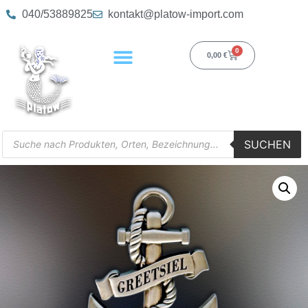
040/53889825
kontakt@platow-import.com
0
0,00
€
SUCHEN