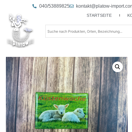
040/53889825
kontakt@platow-import.co
STARTSEITE
K