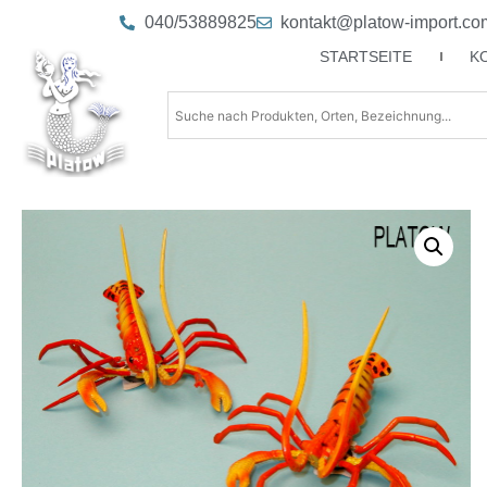
040/53889825
kontakt@platow-import.co
STARTSEITE
K