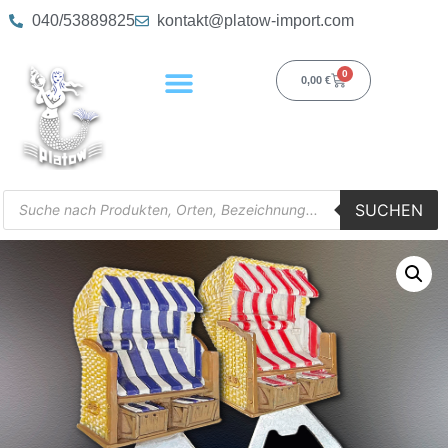
040/53889825
kontakt@platow-import.com
0
0,00
€
SUCHEN