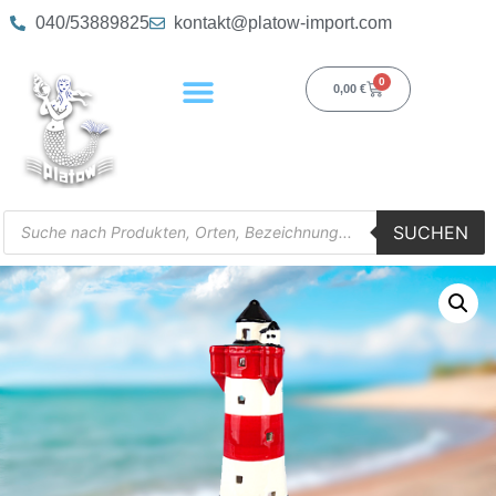
040/53889825
kontakt@platow-import.com
0
0,00
€
SUCHEN