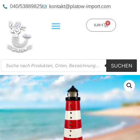
040/53889825
kontakt@platow-import.com
0
0,00
€
SUCHEN