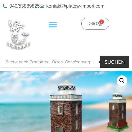
040/53889825
kontakt@platow-import.com
0
0,00
€
SUCHEN