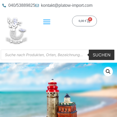
040/53889825
kontakt@platow-import.com
0
0,00
€
SUCHEN