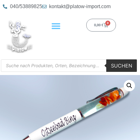
040/53889825
kontakt@platow-import.com
0
0,00
€
SUCHEN