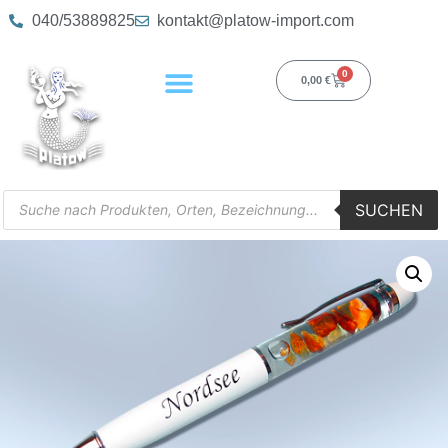
040/53889825
kontakt@platow-import.com
0
0,00
€
SUCHEN