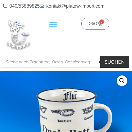
040/53889825
kontakt@platow-import.com
0
0,00
€
SUCHEN