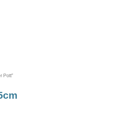
 Pott”
,5cm