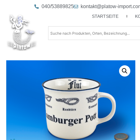
040/53889825
kontakt@platow-import.co
STARTSEITE
K