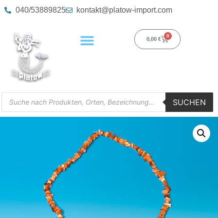
040/53889825
kontakt@platow-import.com
0
0,00
€
SUCHEN