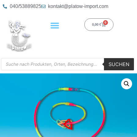
040/53889825
kontakt@platow-import.com
0
0,00
€
SUCHEN