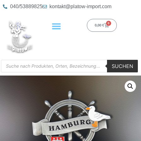
040/53889825
kontakt@platow-import.com
0
0,00
€
SUCHEN