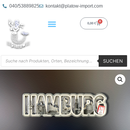
040/53889825
kontakt@platow-import.com
0
0,00
€
SUCHEN