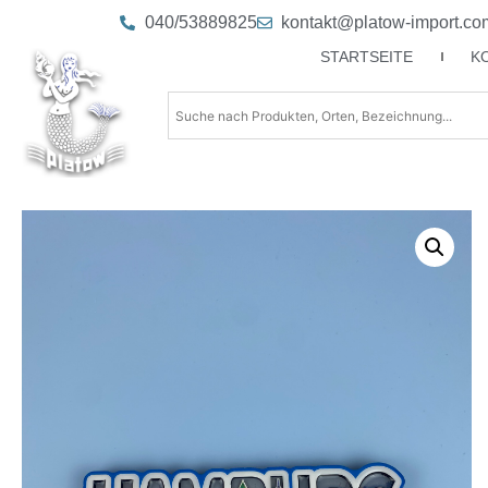
040/53889825
kontakt@platow-import.co
STARTSEITE
K