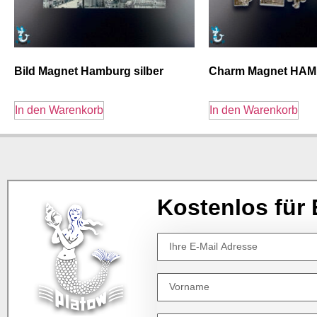
Bild Magnet Hamburg silber
Charm Magnet HA
In den Warenkorb
In den Warenkorb
Kostenlos für 