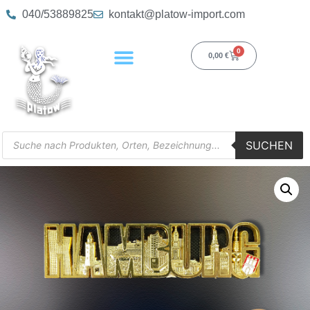
040/53889825
kontakt@platow-import.com
0
0,00
€
SUCHEN