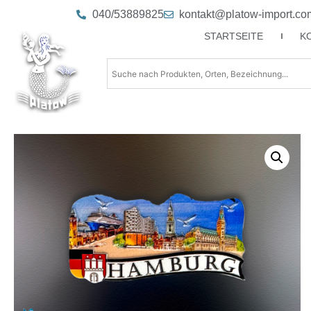
040/53889825
kontakt@platow-import.co
STARTSEITE
K