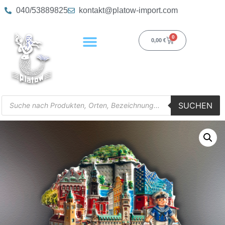
040/53889825
kontakt@platow-import.com
0
0,00
€
SUCHEN