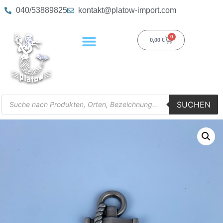
040/53889825
kontakt@platow-import.com
0
0,00
€
SUCHEN