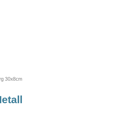
urg 30x8cm
etall