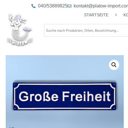
040/53889825
kontakt@platow-import.co
STARTSEITE
K