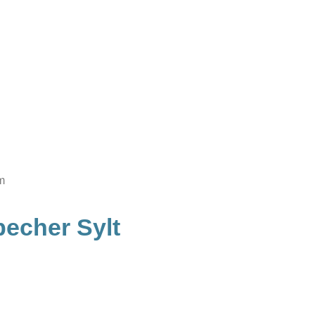
m
echer Sylt