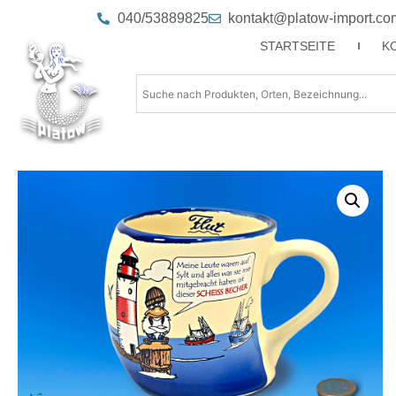
040/53889825
kontakt@platow-import.co
STARTSEITE
K