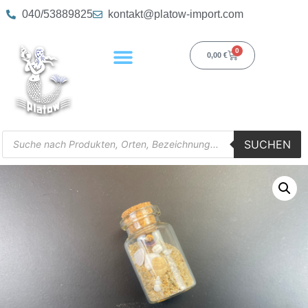
040/53889825
kontakt@platow-import.com
0
0,00
€
SUCHEN