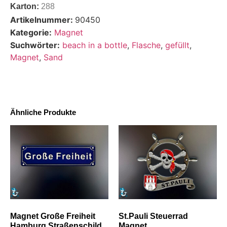
Karton:
288
Artikelnummer:
90450
Kategorie:
Magnet
Suchwörter:
beach in a bottle
,
Flasche
,
gefüllt
,
Magnet
,
Sand
Ähnliche Produkte
Magnet Große Freiheit
St.Pauli Steuerrad
Hamburg Straßenschild
Magnet