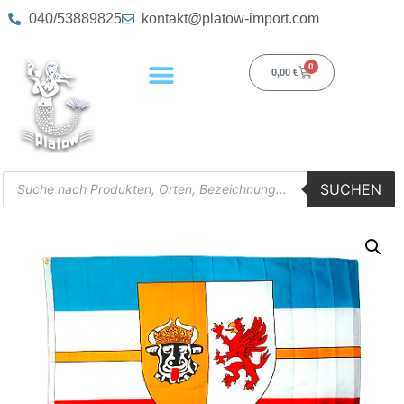
040/53889825
kontakt@platow-import.com
0
0,00
€
SUCHEN