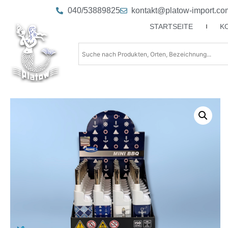
040/53889825
kontakt@platow-import.co
STARTSEITE
K