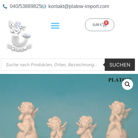
040/53889825
kontakt@platow-import.com
0
0,00
€
SUCHEN