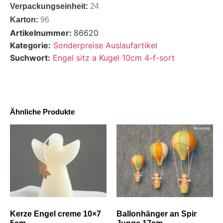
Verpackungseinheit:
24
Karton:
96
Artikelnummer:
86620
Kategorie:
Sonderpreise Auslaufartikel
Suchwort:
Engel sitz a Kugel 10cm 4-f-sort
Ähnliche Produkte
Kerze Engel creme 10×7
Ballonhänger an Spir